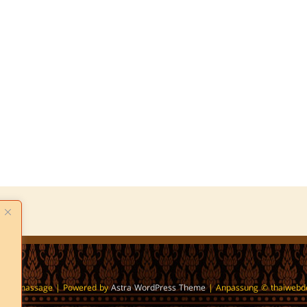
 Thaimassage
| Powered by
Astra WordPress Theme
| Anpassung © thaiwebdes