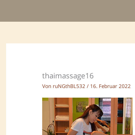
Zum
Inhalt
springen
thaimassage16
Von
ruNGthBL532
/
16. Februar 2022